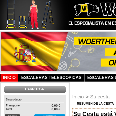
INICIO
ESCALERAS TELESCÓPICAS
ESCALERAS D
CARRITO
Inicio
>
Su cesta
Sin producto
RESUMEN DE LA CESTA
Transporte
0,00 €
Total
0,00 €
Su Cesta está 
Carrito
Confirmar