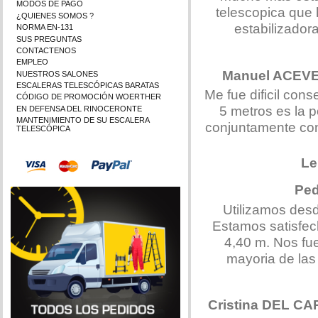
MODOS DE PAGO
telescopica que 
¿QUIENES SOMOS ?
estabilizador
NORMA EN-131
SUS PREGUNTAS
CONTACTENOS
EMPLEO
Manuel ACE
NUESTROS SALONES
ESCALERAS TELESCÓPICAS BARATAS
Me fue dificil con
CÓDIGO DE PROMOCIÓN WOERTHER
5 metros es la p
EN DEFENSA DEL RINOCERONTE
MANTENIMIENTO DE SU ESCALERA
conjuntamente con 
TELESCÓPICA
Le
Pe
Utilizamos des
Estamos satisfech
4,40 m. Nos fue
mayoria de la
Cristina DEL C