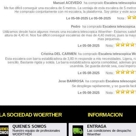
Manuel ACEVEDO
ha comprado
Escalera telescopic
Me fue dificil conseguir una escalera de 5 metros. La ventaja de esta escalera de 5 metros e
He comprado conjuntamente con mi escalera, la plataforma. Soy pintor y este acce
Le 05-08-2025 Le 05-08-2025
Nota :
Pedro
ha comprado
Escalera telescopica
Utilizamos desde hace algunos meses una escalera telescopica Woerther- Estamos satisfec
altura de 4,40 m. Nos fue dificil conseguir escaleras de mas de 4,40 metros, pues la ma
mas pequenas.
Le 05-08-2025
Nota :
Cristina DEL CARMEN
ha comprado
Escalera telescopica W
Esta escalera con barra estabilizadora de 3,80 m responde a mis necesidades. Ligera, r
sencillo. Bastante rigida y solida. La barra estabilizadora aporta comodidad, ademas gr
usandola. Se guarda donde sea, casi imperc
Le 05-08-2025
Nota :
Jose BARROSA
ha comprado
Escalera telescopi
Se despliega rapidamente, y se guarda faci
Le 05-08-2025
Nota :
LA SOCIEDAD WOERTHER
INFORMACION
QUIENES SOMOS
ENTRAGA
Nuestro equipo de profesionales
Las condiciones de despacho
WOERTHER
Woerther