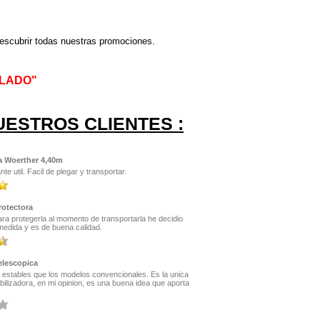
escubrir todas nuestras promociones.
 LADO
"
UESTROS CLIENTES :
ca Woerther 4,40m
e util. Facil de plegar y transportar.
otectora
ra protegerla al momento de transportarla he decidio
medida y es de buena calidad.
elescopica
estables que los modelos convencionales. Es la unica
ilizadora, en mi opinion, es una buena idea que aporta