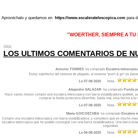
Aprovéchalo y quedamos en
https://www.escaleratelescopica.com
para d
"WOERTHER, SIEMPRE A TU
Inicio
LOS ULTIMOS COMENTARIOS DE N
Antonio TORRES
ha comprado
Escalera telescopi
Estoy satisfecho del sistema de plegado, el sistema "push & go" es bastant
Le 07-08-2025
Nota :
Alejandro SALAZAR
ha comprado
Funda pr
Hace varios meses compre una escalera telescopica con barra estabilizadora grafitek, pa
comprar la funda protectora Woerther. Nada mal, esta hecha a la 
Le 07-08-2025
Nota :
Maria GOICOECHEA
ha comprado
Escalera t
Compre una escalera telescopica con barra estabilizadora, y considero que es mucho mas 
escalera telescopica que he podido conseguir con una barra estabilizadora. Una barra estab
seguridad.
Le 06-08-2025
Nota :