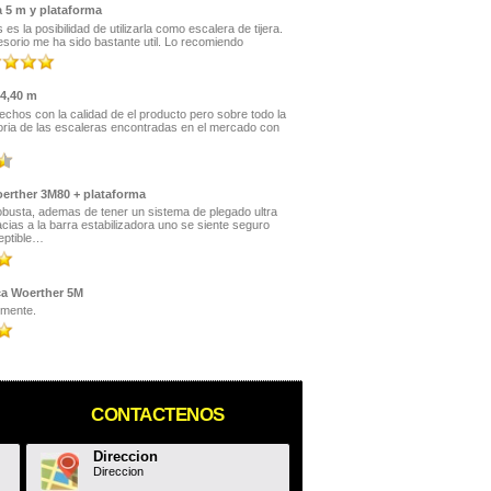
a 5 m y plataforma
s la posibilidad de utilizarla como escalera de tijera.
sorio me ha sido bastante util. Lo recomiendo
 4,40 m
hos con la calidad de el producto pero sobre todo la
yoria de las escaleras encontradas en el mercado con
oerther 3M80 + plataforma
obusta, ademas de tener un sistema de plegado ultra
acias a la barra estabilizadora uno se siente seguro
eptible…
ca Woerther 5M
lmente.
CONTACTENOS
Direccion
Direccion