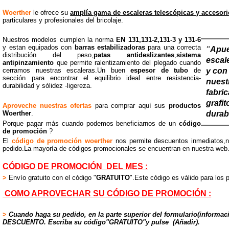
Woerther
le ofrece su
amplía gama de escaleras telescópicas y accesor
particulares y profesionales del bricolaje.
Nuestros modelos cumplen la norma
EN 131,131-2,131-3 y 131-6
y estan equipados con
barras estabilizadoras
para una correcta
"
Apue
distribución del peso,
patas antideslizantes
,
sistema
escale
antipinzamiento
que permite ralentizamiento del plegado cuando
y con
cerramos nuestras escaleras.Un buen
espesor de tubo
de
sección para encontrar el equilibrio ideal entre resistencia-
nuest
durabilidad y sólidez -ligereza.
fabri
grafit
Aproveche nuestras ofertas
para comprar aquí sus
productos
durabi
Woerther
.
Porque pagar más cuando podemos beneficiarnos de un
código
de promoción
?
El
código de promoción woerther
nos permite descuentos inmediatos,n
pedido.La mayoría de códigos promocionales se encuentran en nuestra web
CÓDIGO DE PROMOCIÓN DEL MES :
>
Envío gratuito con el código "
GRATUITO
".Este código es válido para los
COMO APROVECHAR SU CÓDIGO DE PROMOCIÓN :
>
Cuando haga su pedido, en la parte superior del formulario(informaci
DESCUENTO. Escriba su código"GRATUITO"y pulse (Añadir).