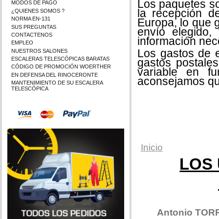
Los paquetes s
MODOS DE PAGO
la recepción d
¿QUIENES SOMOS ?
NORMA EN-131
Europa, lo que g
SUS PREGUNTAS
envío elegido,
CONTACTENOS
información nec
EMPLEO
Los gastos de e
NUESTROS SALONES
ESCALERAS TELESCÓPICAS BARATAS
gastos postales
CÓDIGO DE PROMOCIÓN WOERTHER
variable en f
EN DEFENSA DEL RINOCERONTE
aconsejamos qu
MANTENIMIENTO DE SU ESCALERA
TELESCÓPICA
Inicio
LOS
Antonio TOR