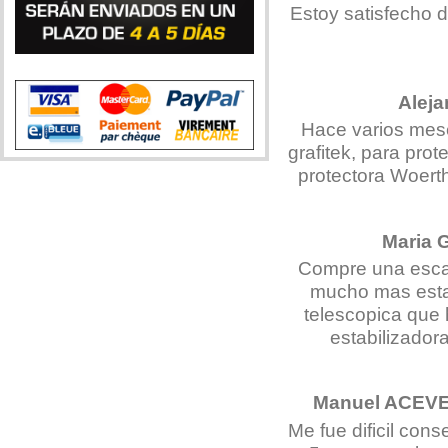
Estoy satisfecho d
Alej
Hace varios mese
grafitek, para pro
protectora Woert
Maria
Compre una escal
mucho mas estab
telescopica que 
estabilizador
Manuel ACE
Me fue dificil con