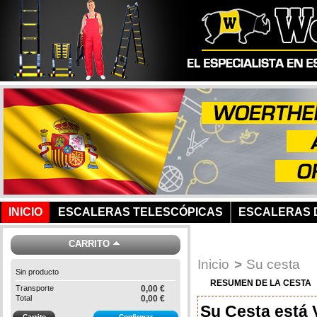
INICIO
ESCALERAS TELESCÓPICAS
ESCALERAS D
CARRITO
Inicio
>
Su cesta
Sin producto
RESUMEN DE LA CESTA
Transporte
0,00 €
Total
0,00 €
Su Cesta está 
Carrito
Confirmar