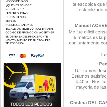
MODOS DE PAGO
telescopica que 
¿QUIENES SOMOS ?
estabilizador
NORMA EN-131
SUS PREGUNTAS
CONTACTENOS
EMPLEO
Manuel ACE
NUESTROS SALONES
ESCALERAS TELESCÓPICAS BARATAS
Me fue dificil con
CÓDIGO DE PROMOCIÓN WOERTHER
5 metros es la p
EN DEFENSA DEL RINOCERONTE
MANTENIMIENTO DE SU ESCALERA
conjuntamente con 
TELESCÓPICA
Le
Pe
Utilizamos des
Estamos satisfech
4,40 m. Nos fue
mayoria de la
Cristina DEL C