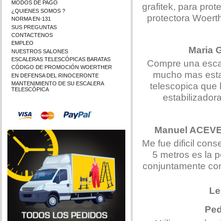
MODOS DE PAGO
grafitek, para pro
¿QUIENES SOMOS ?
protectora Woert
NORMA EN-131
SUS PREGUNTAS
CONTACTENOS
EMPLEO
Maria
NUESTROS SALONES
ESCALERAS TELESCÓPICAS BARATAS
Compre una escal
CÓDIGO DE PROMOCIÓN WOERTHER
mucho mas estab
EN DEFENSA DEL RINOCERONTE
telescopica que 
MANTENIMIENTO DE SU ESCALERA
TELESCÓPICA
estabilizador
Manuel ACE
Me fue dificil con
5 metros es la p
conjuntamente con 
Le
Pe