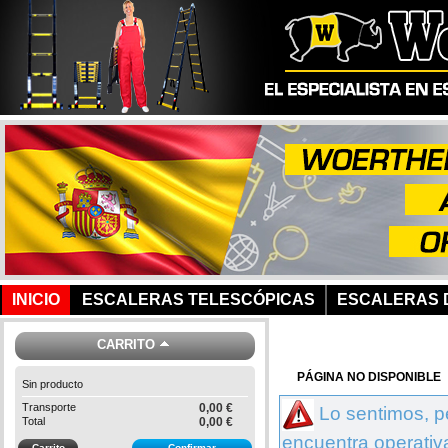
INICIO
ESCALERAS TELESCÓPICAS
ESCALERAS D
CARRITO
PÁGINA NO DISPONIBLE
Sin producto
Transporte
0,00 €
Lo sentimos, p
Total
0,00 €
encuentra operativ
Carrito
Confirmar