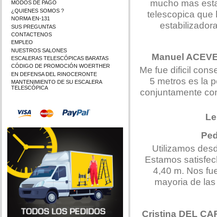
mucho mas estab
MODOS DE PAGO
¿QUIENES SOMOS ?
telescopica que 
NORMA EN-131
estabilizador
SUS PREGUNTAS
CONTACTENOS
EMPLEO
NUESTROS SALONES
Manuel ACE
ESCALERAS TELESCÓPICAS BARATAS
CÓDIGO DE PROMOCIÓN WOERTHER
Me fue dificil con
EN DEFENSA DEL RINOCERONTE
5 metros es la p
MANTENIMIENTO DE SU ESCALERA
TELESCÓPICA
conjuntamente con 
Le
Pe
Utilizamos des
Estamos satisfech
4,40 m. Nos fue
mayoria de la
Cristina DEL C