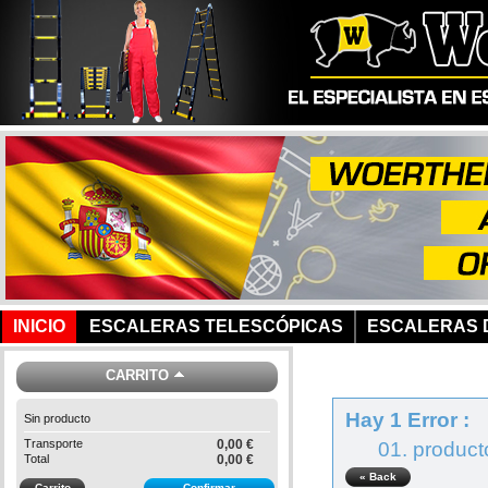
INICIO
ESCALERAS TELESCÓPICAS
ESCALERAS D
CARRITO
Hay 1 Error :
Sin producto
Transporte
0,00 €
product
Total
0,00 €
« Back
Carrito
Confirmar